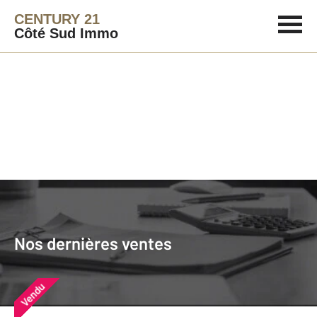
CENTURY 21
Côté Sud Immo
Agence immobilière
Vendre
Nos dernières ventes
Nos derniers biens vendus près de
Nos dernières ventes
chez vous
Vendu