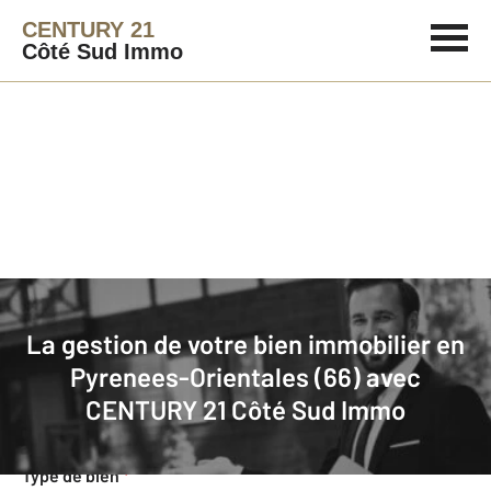
CENTURY 21
Côté Sud Immo
Agence immobilière
Mettre en gestion
La gestion de votre bien immobilier en
Demande d'informations pour la
Pyrenees-Orientales (66) avec
gestion de votre bien
CENTURY 21 Côté Sud Immo
Concernant votre bien
Type de bien
*