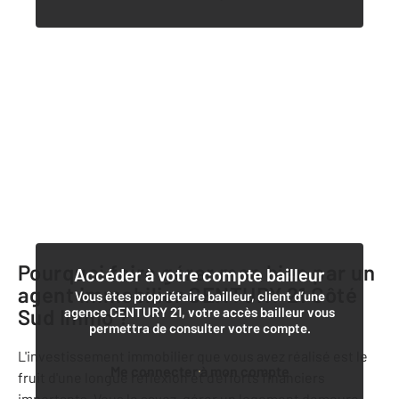
Pourquoi faire gérer mon bien par un
Accéder à votre compte bailleur
agent immobilier
CENTURY 21 Côté
Vous êtes propriétaire bailleur, client d’une
Sud Immo
agence CENTURY 21, votre accès bailleur vous
?
permettra de consulter votre compte.
L'investissement immobilier que vous avez réalisé est le
Me connecter à mon compte
fruit d'une longue réflexion et d'efforts financiers
importants. Vous le savez, gérer un logement demeure